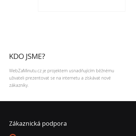
KDO JSME?
WebZaMinutu.cz je projektem usnadňujícím běžnému
uživateli prezentovat se na internetu a získávat nové
zákazníky.
Zákaznická podpora