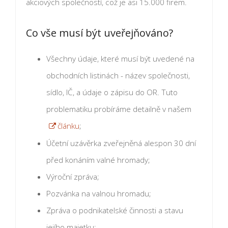
akciových společností, což je asi 15.000 firem.
Co vše musí být uveřejňováno?
Všechny údaje, které musí být uvedené na
obchodních listinách - název společnosti,
sídlo, IČ, a údaje o zápisu do OR. Tuto
problematiku probíráme detailně v našem
článku
;
Účetní uzávěrka zveřejněná alespon 30 dní
před konáním valné hromady;
Výroční zpráva;
Pozvánka na valnou hromadu;
Zpráva o podnikatelské činnosti a stavu
jejího majetku;